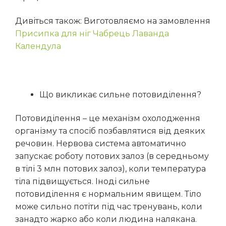
Дивіться також: Виготовляємо на замовлення
Присипка для ніг Чабрець Лаванда
Календула
Що викликає сильне потовиділення?
Потовиділення – це механізм охолодження
організму та спосіб позбавлятися від деяких
речовин.
Нервова система автоматично
запускає роботу потових залоз (в середньому
в тілі 3 млн потових залоз), коли температура
тіла підвищується. Іноді сильне
потовиділення є нормальним явищем. Тіло
може сильно потіти під час тренувань, коли
занадто жарко або коли людина налякана.