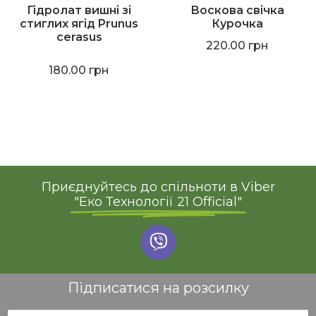
Гідролат вишні зі
Воскова свічка
стиглих ягід Prunus
Курочка
cerasus
220.00
грн
180.00
грн
Приєднуйтесь до спільноти в Viber
"Еко Технології 21 Official"
Підписатися на розсилку