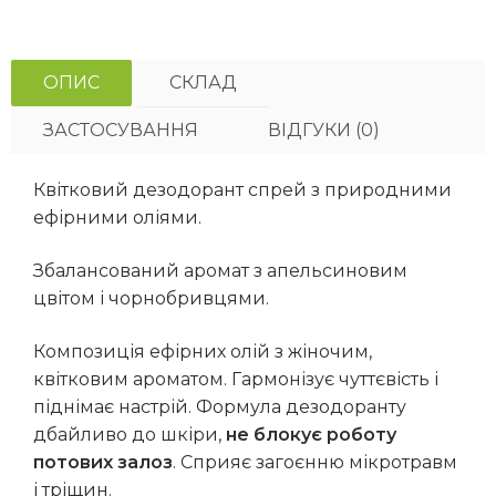
ОПИС
СКЛАД
ЗАСТОСУВАННЯ
ВІДГУКИ (0)
Квітковий дезодорант спрей з природними
ефірними оліями.
Збалансований аромат з апельсиновим
цвітом і чорнобривцями.
Композиція ефірних олій з жіночим,
квітковим ароматом. Гармонізує чуттєвість і
піднімає настрій. Формула дезодоранту
дбайливо до шкіри,
не блокує роботу
потових залоз
. Сприяє загоєнню мікротравм
і тріщин.