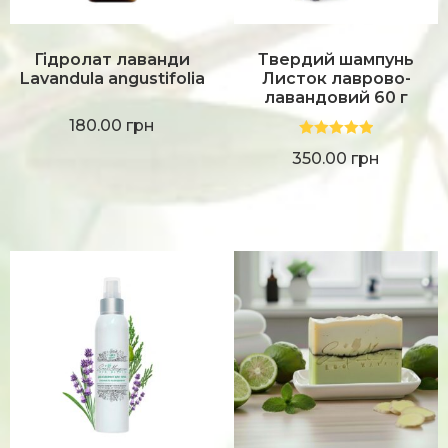
Гідролат лаванди
Твердий шампунь
Lavandula angustifolia
Листок лаврово-
лавандовий 60 г
180.00
грн
Оцінено в
350.00
грн
5.00
з 5