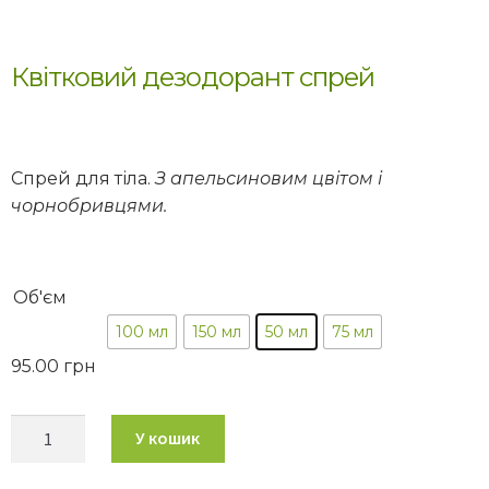
Квітковий дезодорант спрей
Спрей для тіла.
З апельсиновим цвітом і
чорнобривцями.
Об'єм
100 мл
150 мл
50 мл
75 мл
95.00
грн
У кошик