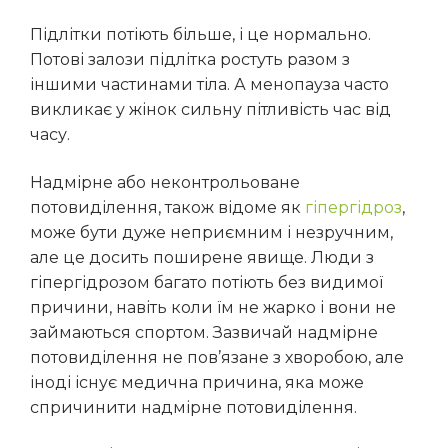
Підлітки потіють більше, і це нормально.
Потові залози підлітка ростуть разом з
іншими частинами тіла.
А менопауза часто
викликає у жінок сильну пітливість час від
часу.
Надмірне або неконтрольоване
потовиділення, також відоме як
гіпергідроз
,
може бути дуже неприємним і незручним,
але це досить поширене явище. Люди з
гіпергідрозом багато потіють без видимої
причини, навіть коли їм не жарко і вони не
займаються спортом. Зазвичай надмірне
потовиділення не пов’язане з хворобою, але
іноді існує медична причина, яка може
спричинити надмірне потовиділення.