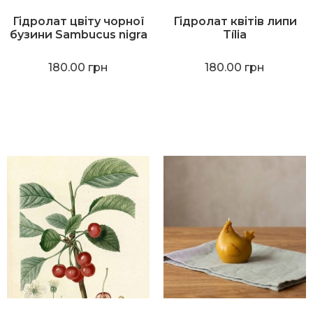
Гідролат цвіту чорної
Гідролат квітів липи
бузини Sambucus nigra
Tília
180.00
грн
180.00
грн