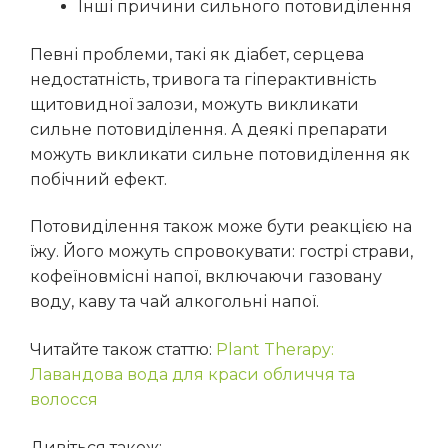
Інші причини сильного потовиділення
Певні проблеми, такі як діабет, серцева
недостатність, тривога та гіперактивність
щитовидної залози, можуть викликати
сильне потовиділення.
А деякі препарати
можуть викликати сильне потовиділення як
побічний ефект.
Потовиділення також може бути реакцією на
їжу.
Його можуть спровокувати:
гострі страви,
кофеїновмісні напої, включаючи газовану
воду, каву та чай
алкогольні напої.
Читайте також статтю:
Plant Therapy:
Лавандова вода для краси обличчя та
волосся
Дивіться також: