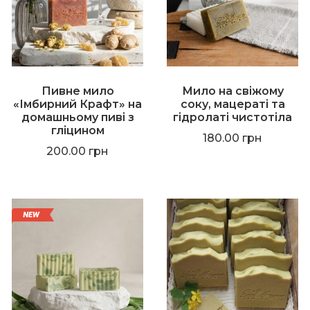
Пивне мило
Мило на свіжому
«Імбирний Крафт» на
соку, мацераті та
домашньому пиві з
гідролаті чистотіла
гліцином
180.00
грн
200.00
грн