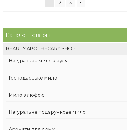
1
2
3
Каталог товарів
BEAUTY APOTHECARY SHOP
Натуральне мило з нуля
Господарське мило
Мило з люфою
Натуральне подарункове мило
Аромати для дому