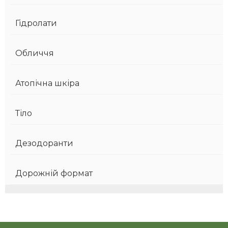
Гідролати
Обличчя
Атопічна шкіра
Тіло
Дезодоранти
Дорожній формат