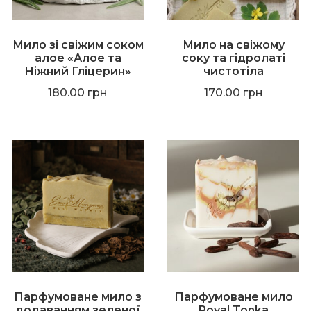
Мило зі свіжим соком
Мило на свіжому
алое «Алое та
соку та гідролаті
Ніжний Гліцерин»
чистотіла
180.00
грн
170.00
грн
Парфумоване мило з
Парфумоване мило
додаванням зеленої
Royal Tonka