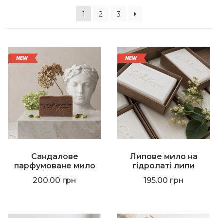
1
2
3
Сандалове
Липове мило на
парфумоване мило
гідролаті липи
200.00
грн
195.00
грн