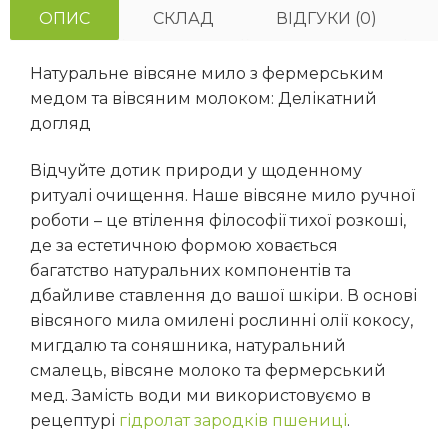
ОПИС
СКЛАД
ВІДГУКИ (0)
Натуральне вівсяне мило з фермерським
медом та вівсяним молоком: Делікатний
догляд
Відчуйте дотик природи у щоденному
ритуалі очищення. Наше вівсяне мило ручної
роботи – це втілення філософії тихої розкоші,
де за естетичною формою ховається
багатство натуральних компонентів та
дбайливе ставлення до вашої шкіри. В основі
вівсяного мила омилені рослинні олії кокосу,
мигдалю та соняшника, натуральний
смалець, вівсяне молоко та фермерський
мед. Замість води ми використовуємо в
рецептурі
гідролат зародків пшениці
.