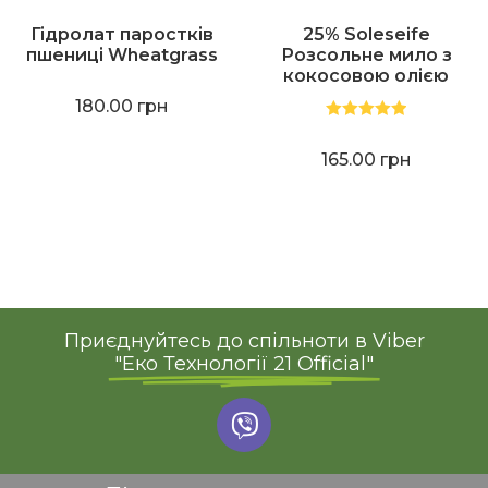
Гідролат паростків
25% Soleseife
пшениці Wheatgrass
Розсольне мило з
кокосовою олією
180.00
грн
Оцінено в
5.00
з 5
165.00
грн
Приєднуйтесь до спільноти в Viber
"Еко Технології 21 Official"