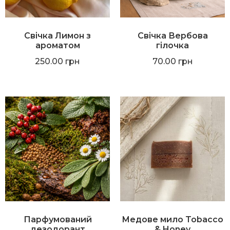
Свічка Лимон з
Свічка Вербова
ароматом
гілочка
250.00
грн
70.00
грн
Парфумований
Медове мило Tobacco
дезодорант
& Honey