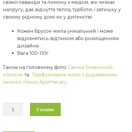
свіжої лаванди та лимону з медом, він знімає
напругу, дає відчуття тепла, турботи, і затишку у
своєму рідному домі як у дитинстві.
Кожен брусок мила унікальний і може
відрізнятись відтінком або розміщенням
дизайна
Вага 100-110г
Також на головному фото:
Свічка Тоненький
колосок
та
Парфумоване мило з додаванням
зеленої глини Apothecary
У кошик