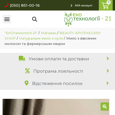
(050) 851-00-16
Мій аккаунт
"ЕКОтехнології-21"
/
Магазин
/
BEAUTY APOTHECARY
SHOP
/
Натуральне мило з нуля
/
Мило з вівсяним
молоком та фермерським медом
Умови оплати та доставки
Програма лояльності
Відстеження посилок
🔍