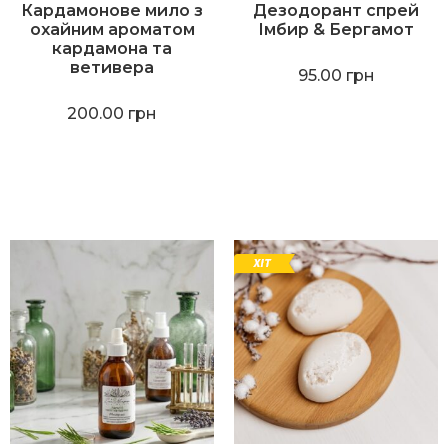
Кардамонове мило з
Дезодорант спрей
охайним ароматом
Імбир & Бергамот
кардамона та
ветивера
95.00
грн
200.00
грн