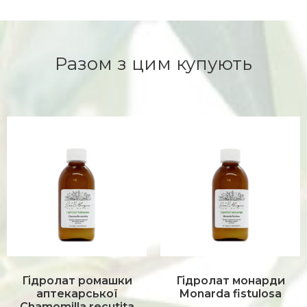
Разом з цим купують
Гідролат ромашки
Гідролат монарди
аптекарської
Monarda fistulosa
Chamomilla recutita