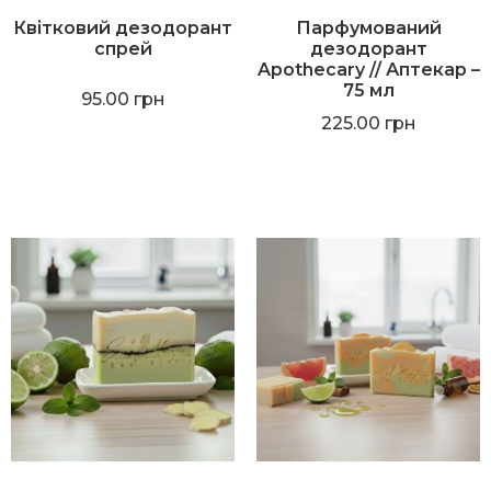
Квітковий дезодорант
Парфумований
спрей
дезодорант
Apothecary // Аптекар
–
75 мл
95.00
грн
225.00
грн