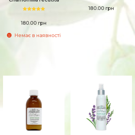
180.00
грн
Оцінено в
5.00
з 5
180.00
грн
Немає в наявності