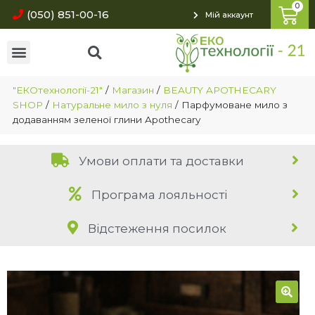
(050) 851-00-16
Мій аккаунт
"ЕКОтехнології-21"
/
Магазин
/
BEAUTY APOTHECARY
SHOP
/
Натуральне мило з нуля
/
Парфумоване мило з
додаванням зеленої глини Apothecary
Умови оплати та доставки
Програма лояльності
Відстеження посилок
🔍