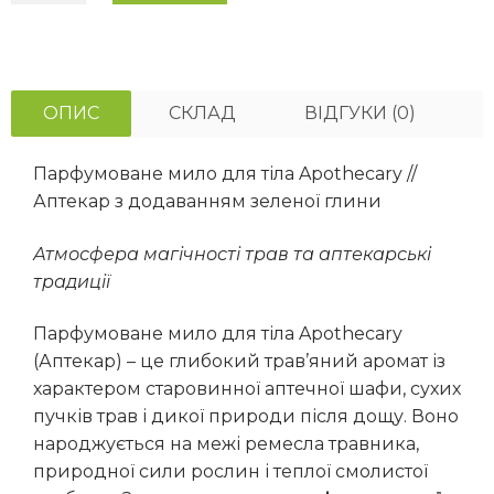
ОПИС
СКЛАД
ВІДГУКИ (0)
Парфумоване мило для тіла Apothecary //
Аптекар з додаванням зеленої глини
Атмосфера магічності трав та аптекарські
традиції
Парфумоване мило для тіла Apothecary
(Аптекар) – це глибокий трав’яний аромат із
характером старовинної аптечної шафи, сухих
пучків трав і дикої природи після дощу. Воно
народжується на межі ремесла травника,
природної сили рослин і теплої смолистої