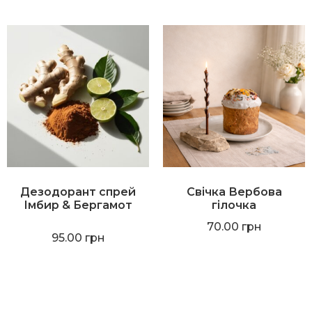
Дезодорант спрей
Свічка Вербова
Імбир & Бергамот
гілочка
70.00
грн
95.00
грн