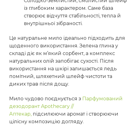
Солодко-землистий, смолистий шлейф
із глибоким характером. Саме база
створює відчуття стабільності, тепла й
внутрішньої зібраності.
Це натуральне мило ідеально підходить для
щоденного використання. Зелена глина у
складі діє як м’який сорбент, а комплекс
натуральних олій запобігає сухості. Після
використання на шкірі залишається ледь
помітний, шляхетний шлейф чистоти та
диких трав після дощу.
Мило чудово поєднується з
Парфумований
дезодорант Apothecary //
Аптекар,
підсилюючи аромат і створюючи
цілісну композицію догляду.