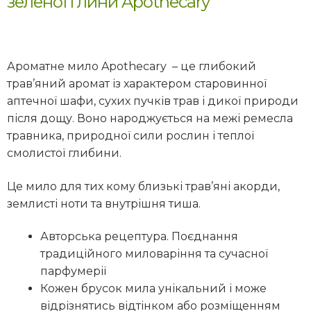
зеленої глини Apothecary
Ароматне мило Apothecary – це глибокий
трав’яний аромат із характером старовинної
аптечної шафи, сухих пучків трав і дикої природи
після дощу. Воно народжується на межі ремесла
травника, природної сили рослин і теплої
смолистої глибини.
Це мило для тих кому близькі трав’яні акорди,
землисті ноти та внутрішня тиша.
Авторська рецептура. Поєднання
традиційного миловаріння та сучасної
парфумерії
Кожен брусок мила унікальний і може
відрізнятись відтінком або розміщенням