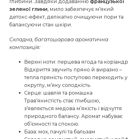
глибини. Завдяки додаванню
французької
зеленої глини
, мило забезпечує м’який
детокс-ефект, делікатно очищуючи пори та
балансуючи стан шкіри.
Складна, багатошарова ароматична
композиція:
Верхні ноти: перцева ягода та коріандр
Відкриття звучить пряно й виразно –
тепла пряність поступово переходить у
округлу, м’яку солодкість.
Серце: шавлія та ромашка
Трав’янистість стає глибшою,
з’являється медова м’якість і відчуття
природного балансу. Аромат набуває
об’ємності та спокою.
База: мох, пачулі та бальзам