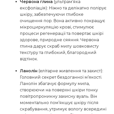
Червона глина
(ультрам’яка
ексфоліація): Ніжно та делікатно полірує
шкіру, забезпечуючи глибоке
очищення пор. Вона активно покращує
мікроциркуляцію крові, стимулює
процеси регенерації та повертає шкірі
здорове, природне сяяння. Червона
глина дарує скраб милу шовковисту
текстуру та глибокий, благородний
відтінок.
Ланолін
(елітарне живлення та захист):
Головний секрет бездоганної м’якості.
Ланолін збагачує формулу мила,
створюючи на поверхні шкіри тонку
повітропроникну захисну вуаль. Він
моментально пом’якшує шкіру після
скрабування, утримує вологу всередині