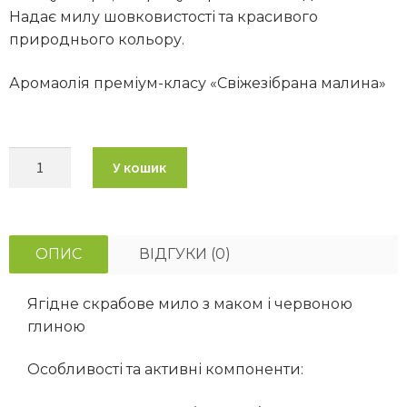
Надає милу шовковистості та красивого
природнього кольору.
Аромаолія преміум-класу «Свіжезібрана малина»
У кошик
ОПИС
ВІДГУКИ (0)
Ягідне скрабове мило з маком і червоною
глиною
Особливості та активні компоненти: