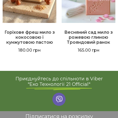
Горіхове фреш мило з
Весняний сад мило з
кокосовою і
рожевою глиною
кунжутовою пастою
Трояндовий ранок
180.00
грн
165.00
грн
Приєднуйтесь до спільноти в Viber
"Еко Технології 21 Official"
Підписатися на розсилку