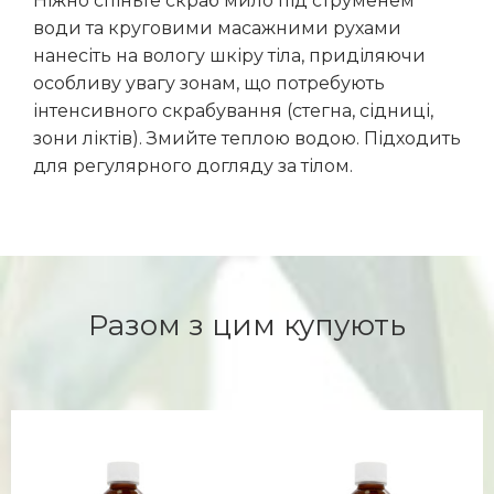
Ніжно спіньте скраб мило під струменем
води та круговими масажними рухами
нанесіть на вологу шкіру тіла, приділяючи
особливу увагу зонам, що потребують
інтенсивного скрабування (стегна, сідниці,
зони ліктів). Змийте теплою водою. Підходить
для регулярного догляду за тілом.
Разом з цим купують