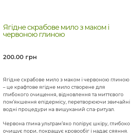
Ягідне скрабове мило з маком і
червоною глиною
200.00
грн
Ягідне скрабове мило з маком і червоною глиною
– це крафтове ягідне мило створене для
глибокого очищення, відновлення та миттєвого
пом’якшення епідермісу, перетворюючи звичайні
водні процедури на вишуканий спа-ритуал.
Червона глина ультрам’яко полірує шкіру, глибоко
очищує пори, покращує кровообіг і надає сяяння.