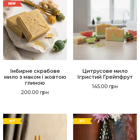
Імбирне скрабове
Цитрусове мило
мило з маком і жовтою
Ігристий Грейпфрут
глиною
145.00
грн
200.00
грн