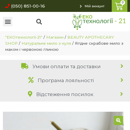
(050) 851-00-16
Мій аккаунт
"ЕКОтехнології-21"
/
Магазин
/
BEAUTY APOTHECARY
SHOP
/
Натуральне мило з нуля
/
Ягідне скрабове мило з
маком і червоною глиною
Умови оплати та доставки
Програма лояльності
Відстеження посилок
🔍