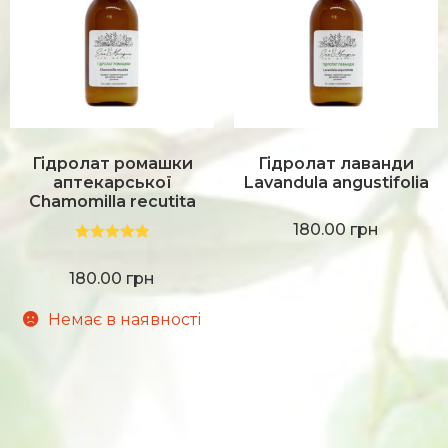
Гідролат ромашки
Гідролат лаванди
аптекарської
Lavandula angustifolia
Chamomilla recutita
180.00
грн
Оцінено в
5.00
з 5
180.00
грн
Немає в наявності