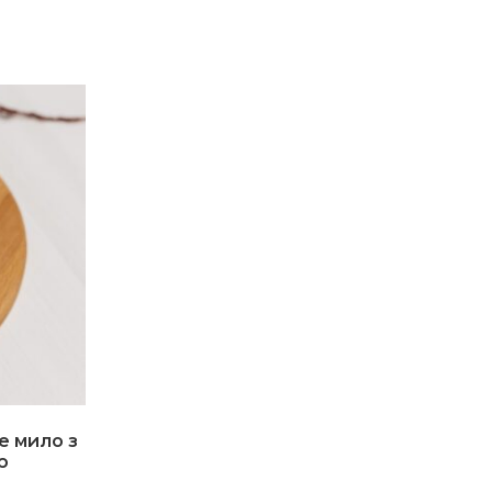
е мило з
ю