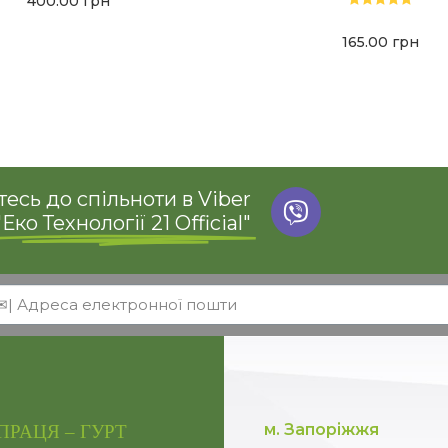
400.00
грн
Оцінено в
5.00
з 5
165.00
грн
есь до спільноти в Viber
"Еко Технології 21 Official"
м. Запоріжжя
ПРАЦЯ – ГУРТ