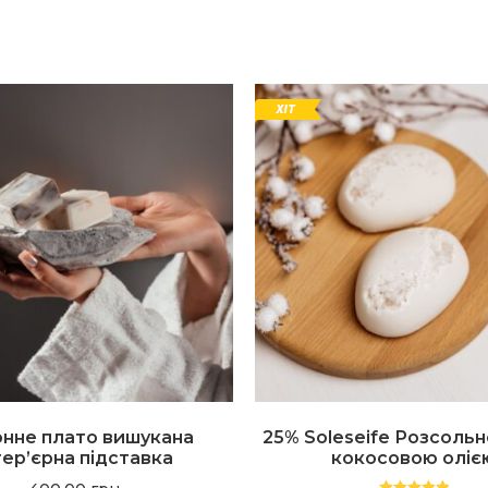
нне плато вишукана
25% Soleseife Розсольн
тер’єрна підставка
кокосовою оліє