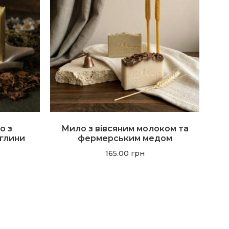
о з
Мило з вівсяним молоком та
 глини
фермерським медом
165.00
грн