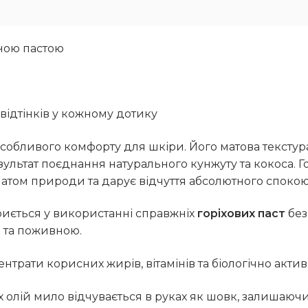
тною пастою
 відтінків у кожному дотику
особливого комфорту для шкіри. Його матова текстура
зультат поєднання натурального кунжуту та кокоса. Г
матом природи та дарує відчуття абсолютного споко
риється у використанні справжніх
горіхових паст
без
 та поживною.
ентрати корисних жирів, вітамінів та біологічно акт
 олій мило відчувається в руках як шовк, залишаючи