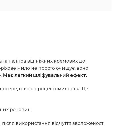
 та палітра від ніжних кремових до
оріхове мило не просто очищує, воно
ю.
Має легкий шліфувальний ефект.
посередньо в процесі омилення. Це
ивних речовин
 після використання відчуття зволоженості