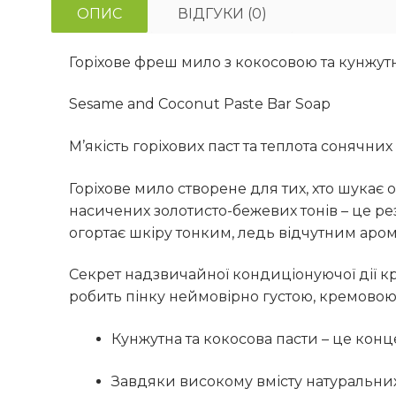
ОПИС
ВІДГУКИ (0)
Горіхове фреш мило з кокосовою та кунжу
Sesame and Coconut Paste Bar Soap
М’якість горіхових паст та теплота сонячних
Горіхове мило створене для тих, хто шукає 
насичених золотисто-бежевих тонів – це ре
огортає шкіру тонким, ледь відчутним аро
Секрет надзвичайної кондиціонуючої дії к
робить пінку неймовірно густою, кремовою
Кунжутна та кокосова пасти – це конц
Завдяки високому вмісту натуральних