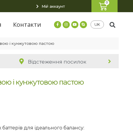
Мій аккаунт
я
Контакти
UK
овою і кунжутовою пастою
Відстеження посилок
вою і кунжутовою пастою
 баттерів для ідеального балансу: