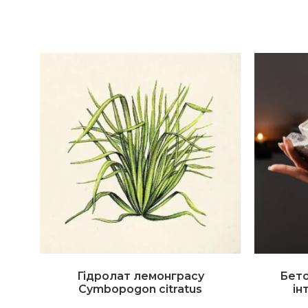
Гідролат лемонграсу
Бето
Cymbopogon citratus
ін