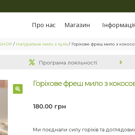
Про нас
Магазин
Інформаці
 SHOP
/
Натуральне мило з нуля
/
Горіхове фреш мило з кокос
Програма лояльності
Горіхове фреш мило з кокосо
🔍
180.00
грн
Ми поєднали силу горіхів та доглядових