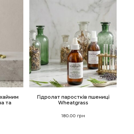
охайним
Гідролат паростків пшениці
а та
Wheatgrass
180.00
грн