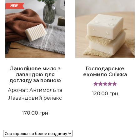
Ланолінове мило з
Господарське
лавандою для
екомило Сніжка
догляду за вовною
Аромат: Антимоль та
Оценка
5.00
120.00
грн
Лавандовий релакс
из 5
170.00
грн