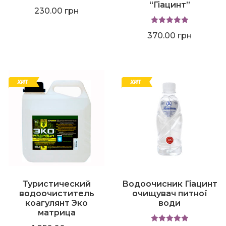
“Гіацинт”
230.00
грн
Оценка
5.00
370.00
грн
из 5
Туристический
Водоочисник Гіацинт
водоочиститель
очищувач питної
коагулянт Эко
води
матрица