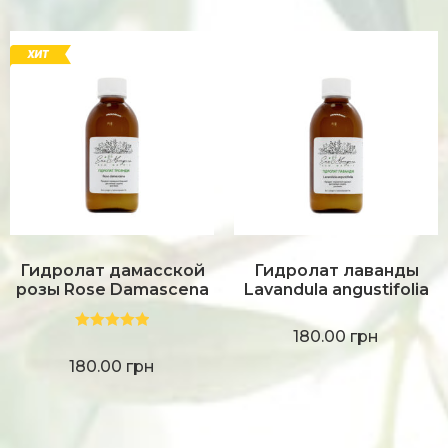
Гидролат дамасской
Гидролат лаванды
розы Rose Damascena
Lavandula angustifolia
180.00
грн
Оценка
5.00
из 5
180.00
грн