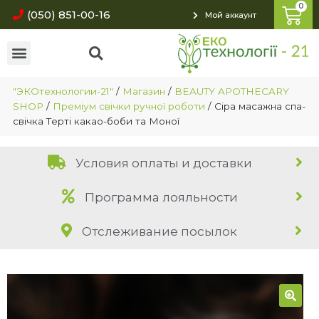
(050) 851-00-16
Мой аккаунт
"ЭКОтехнологии-21"
/
Магазин
/
BEAUTY APOTHECARY
SHOP
/
Преміум свічки ручної роботи
/
Сіра масажна спа-
свічка Терті какао-боби та Моної
Условия оплаты и доставки
Программа лояльности
Отслеживание посылок
🔍