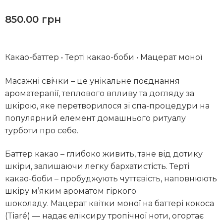
850.00
грн
Какао-баттер • Терті какао-боби • Мацерат моної
Масажні свічки – це унікальне поєднання
ароматерапії, теплового впливу та догляду за
шкірою, яке перетворилося зі спа-процедури на
популярний елемент домашнього ритуалу
турботи про себе.
Баттер какао – глибоко живить, тане від дотику
шкіри, залишаючи легку бархатистість. Терті
какао-боби – пробуджують чуттєвість, наповнюють
шкіру м’яким ароматом гіркого
шоколаду. Мацерат квітки моної на баттері кокоса
(Tiaré) — надає еліксиру тропічної ноти, огортає