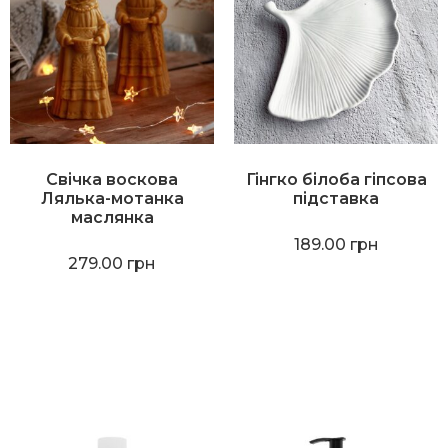
Свічка воскова
Гінгко білоба гіпсова
Лялька-мотанка
підставка
маслянка
189.00
грн
279.00
грн