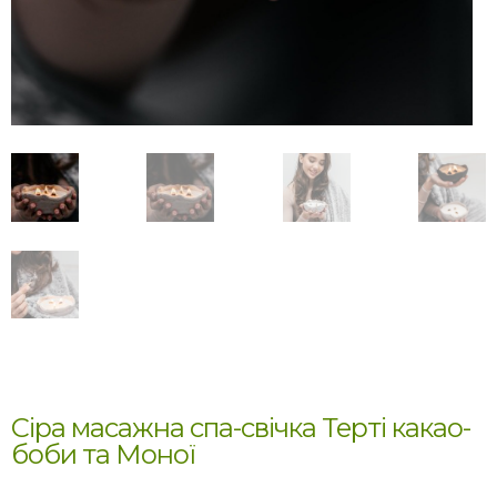
Сіра масажна спа-свічка Терті какао-
боби та Моної