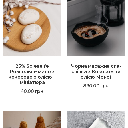
25% Soleseife
Чорна масажна спа-
Розсольне мило з
свічка з Кокосом та
кокосовою олією
–
олією Моної
Мініатюра
890.00
грн
40.00
грн