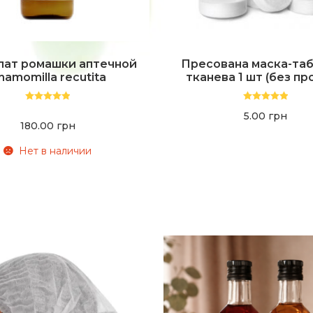
лат ромашки аптечной
Пресована маска-та
hamomilla recutita
тканева 1 шт (без про
Оценка
5.00
Оценка
5.00
5.00
грн
из 5
из 5
180.00
грн
Нет в наличии