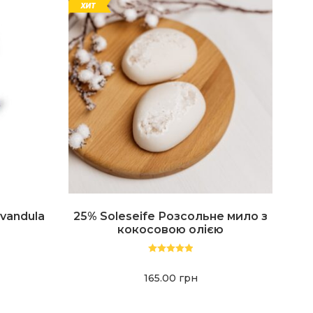
vandula
25% Soleseife Розсольне мило з
кокосовою олією
Оценка
5.00
из 5
165.00
грн