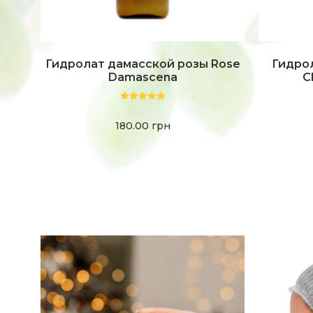
Гидролат дамасской розы Rose
Гидро
Damascena
C
Оценка
5.00
из 5
180.00
грн