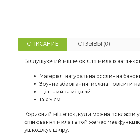
ОПИСАНИЕ
ОТЗЫВЫ (0)
Відлущуючий мішечок для мила із затяжко
Матеріал: натуральна рослинна бавов
Зручне зберігання, можна повісити н
Щільний та міцний
14 х 9 см
Корисний мішечок, куди можна покласти 
спінювання мила і в той же час має функцію
ушкоджує шкіру.