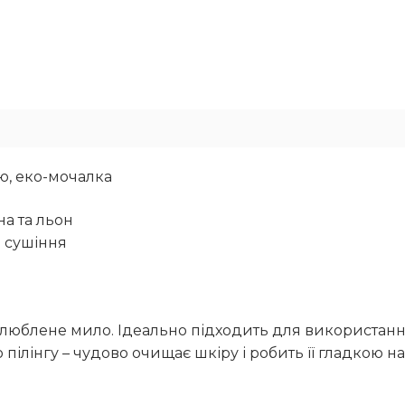
ю, еко-мочалка
на та льон
а сушіння
улюблене мило.
Ідеально підходить для використання 
 пілінгу – чудово очищає шкіру і робить її гладкою н