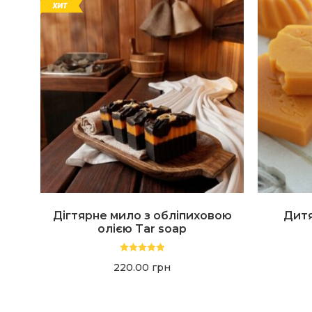
Дігтярне мило з обліпиховою
Дитя
олією Tar soap
Оценка
5.00
220.00
грн
из 5