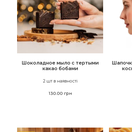
Шоколадное мыло с тертыми
Шапочка
какао бобами
кос
2 шт в наявності
130.00
грн