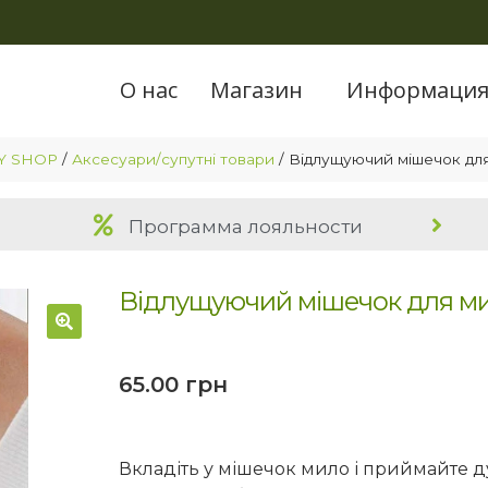
О нас
Магазин
Информаци
Y SHOP
/
Аксесуари/супутні товари
/
Відлущуючий мішечок для
Программа лояльности
Відлущуючий мішечок для ми
🔍
65.00
грн
Вкладіть у мішечок мило і приймайте д