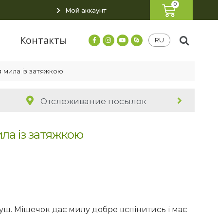
Мой аккаунт
я
Контакты
RU
 мила із затяжкою
Отслеживание посылок
ла із затяжкою
уш. Мішечок дає милу добре вспінитись і має