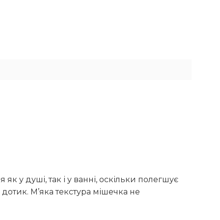
як у душі, так і у ванні, оскільки полегшує
а дотик. М’яка текстура мішечка не