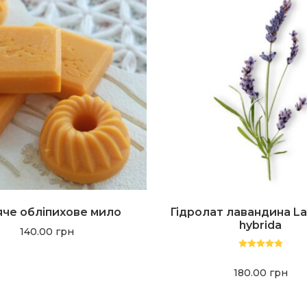
че обліпихове мило
Гідролат лавандина La
hybrida
140.00
грн
Оценка
5.00
из 5
180.00
грн