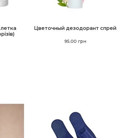
блетка
Цветочный дезодорант спрей
різів)
95.00
грн