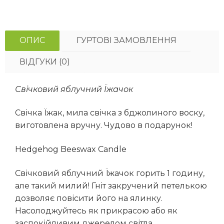
ОПИС
ГУРТОВІ ЗАМОВЛЕННЯ
ВІДГУКИ (0)
Свічковий яблучний Їжачок
Свічка Їжак, мила свічка з бджолиного воску,
виготовлена вручну. Чудово в подарунок!
Hedgehog Beeswax Candle
Свічковий яблучний Їжачок горить 1 годину,
але такий милий! Гніт закручений петелькою
дозволяє повісити його на ялинку.
Насолоджуйтесь як прикрасою або як
заспокійливим джерелом світла.