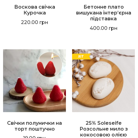
Воскова свічка
Бетонне плато
Курочка
вишукана інтер’єрна
підставка
220.00
грн
400.00
грн
Cвічки полунички на
25% Soleseife
торт поштучно
Розсольне мило з
кокосовою олією