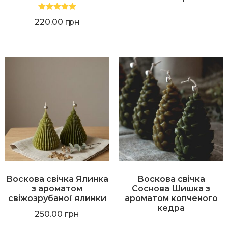
Оцінено в
220.00
грн
5.00
з 5
Воскова свічка Ялинка
Воскова свічка
з ароматом
Соснова Шишка з
свіжозрубаної ялинки
ароматом копченого
кедра
250.00
грн