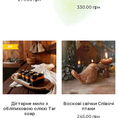
330.00
грн
Дігтярне мило з
Воскові свічки Співочі
обліпиховою олією Tar
птахи
soap
245.00
грн