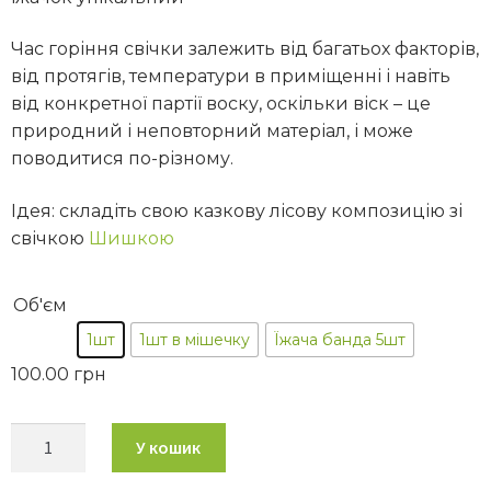
Час горіння свічки залежить від багатьох факторів,
від протягів, температури в приміщенні і навіть
від конкретної партії воску, оскільки віск – це
природний і неповторний матеріал, і може
поводитися по-різному.
Ідея: складіть свою казкову лісову композицію зі
свічкою
Шишкою
Об'єм
1шт
1шт в мішечку
Їжача банда 5шт
100.00
грн
У кошик