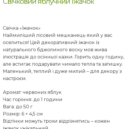
Свічковий яблучний Їжачок
Свічка «Їжачок»
Наймиліший лісовий мешканець який у вас
оселиться! Цей декоративний їжачок із
натурального бджолиного воску мов жива
ілюстрація до осінньої казки. Горить одну годину,
але встигає подарувати чимало тепла та затишку.
Маленький, теплий і дуже милий – для декору з
настроєм.
Аромат: червоних яблук
Час горіння: до 1 години
Вага: до 50 г
Розмір: 6 × 4,5 см
Відтінки можуть трохи відрізнятись – кожен
їжачок унікальний