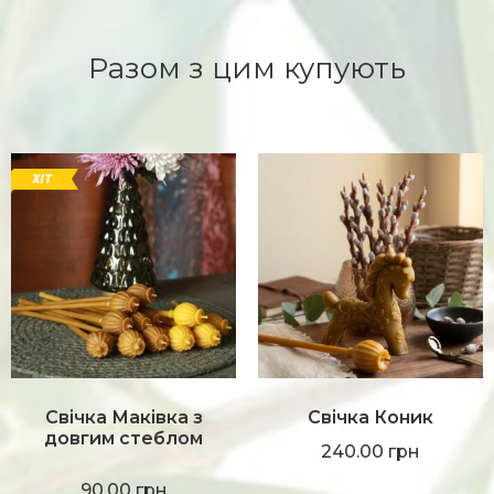
Разом з цим купують
Свічка Маківка з
Свічка Коник
довгим стеблом
240.00
грн
90.00
грн