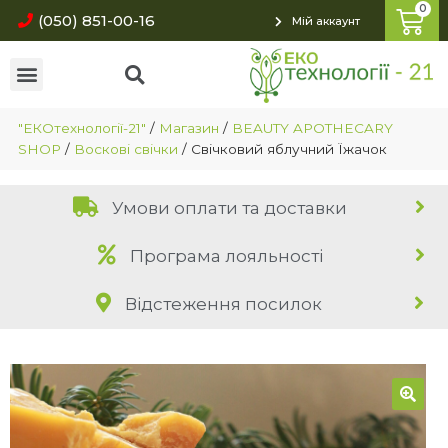
(050) 851-00-16
Мій аккаунт
"ЕКОтехнології-21"
/
Магазин
/
BEAUTY APOTHECARY
SHOP
/
Воскові свічки
/
Свічковий яблучний Їжачок
Умови оплати та доставки
Програма лояльності
Відстеження посилок
🔍