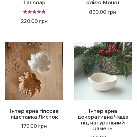
Tar soap
олією Моної
890.00
грн
Оцінено в
220.00
грн
5.00
з 5
Інтер’єрна гіпсова
Інтер’єрна
підставка Листок
декоративна Чаша
під натуральний
179.00
грн
камень