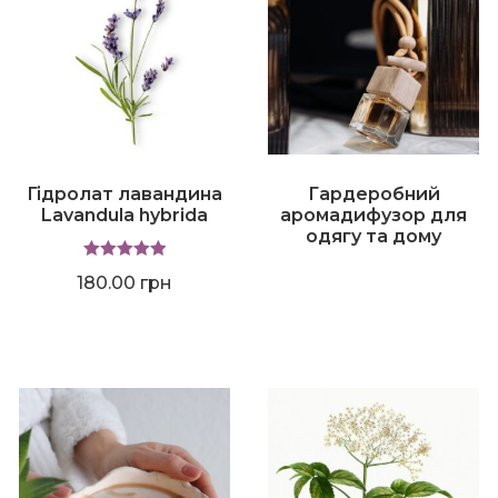
Гідролат лавандина
Гардеробний
Lavandula hybrida
аромадифузор для
одягу та дому
Оцінено в
180.00
грн
5.00
з 5