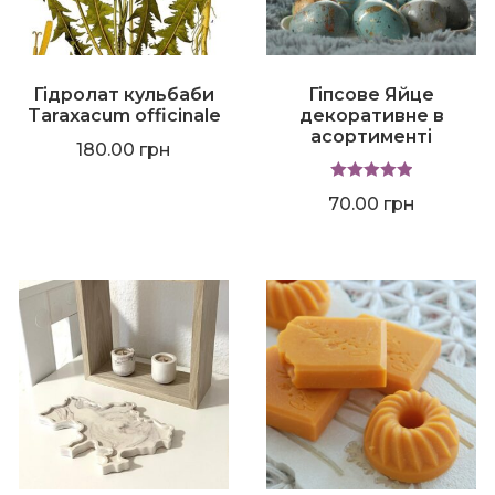
Гідролат кульбаби
Гіпсове Яйце
Taraxacum officinale
декоративне в
асортименті
180.00
грн
Оцінено в
70.00
грн
5.00
з 5