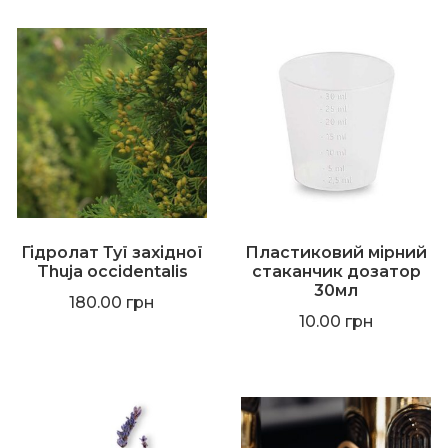
Гідролат Туї західної
Пластиковий мірний
Thuja occidentalis
стаканчик дозатор
30мл
180.00
грн
10.00
грн