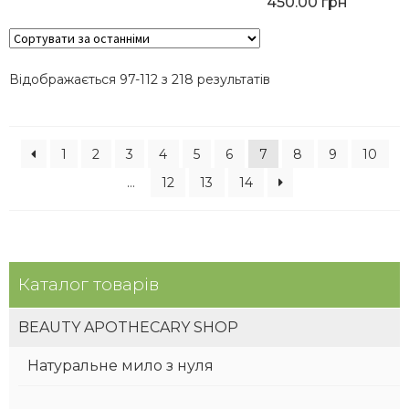
450.00
грн
Відображається 97-112 з 218 результатів
1
2
3
4
5
6
7
8
9
10
…
12
13
14
Каталог товарів
BEAUTY APOTHECARY SHOP
Натуральне мило з нуля