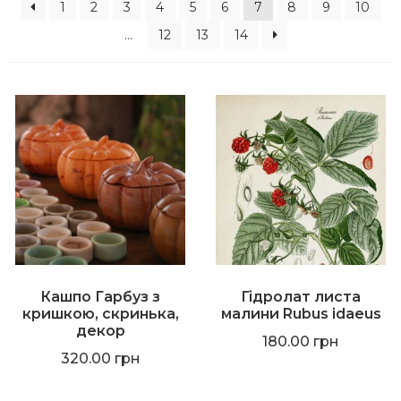
1
2
3
4
5
6
7
8
9
10
…
12
13
14
Кашпо Гарбуз з
Гідролат листа
кришкою, скринька,
малини Rubus idaeus
декор
180.00
грн
320.00
грн