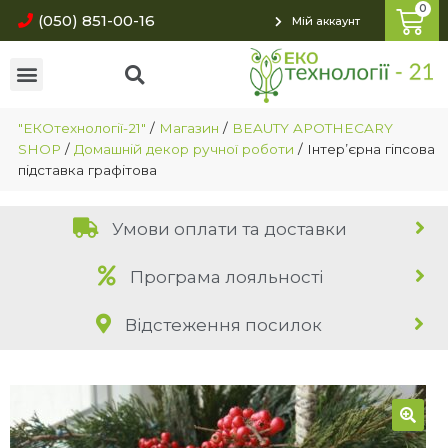
(050) 851-00-16
Мій аккаунт
"ЕКОтехнології-21"
/
Магазин
/
BEAUTY APOTHECARY
SHOP
/
Домашній декор ручної роботи
/
Інтер’єрна гіпсова
підставка графітова
Умови оплати та доставки
Програма лояльності
Відстеження посилок
🔍