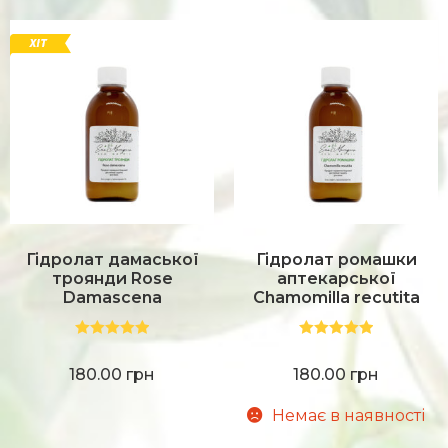
Гідролат дамаської
Гідролат ромашки
троянди Rose
аптекарської
Damascena
Chamomilla recutita
Оцінено в
Оцінено в
5.00
з 5
5.00
з 5
180.00
грн
180.00
грн
Немає в наявності