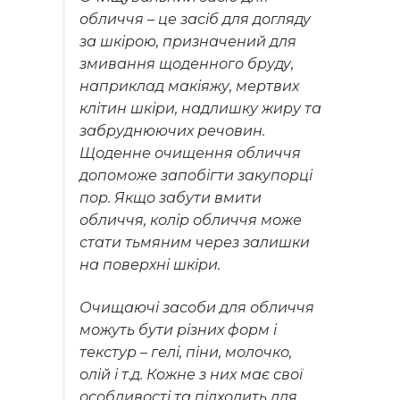
обличчя – це засіб для догляду
за шкірою, призначений для
змивання щоденного бруду,
наприклад макіяжу, мертвих
клітин шкіри, надлишку жиру та
забруднюючих речовин.
Щоденне очищення обличчя
допоможе запобігти закупорці
пор.
Якщо забути вмити
обличчя, колір обличчя може
стати тьмяним через залишки
на поверхні шкіри.
Очищаючі засоби для обличчя
можуть бути різних форм і
текстур – гелі, піни, молочко,
олій і т.д.
Кожне з них має свої
особливості та підходить для