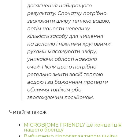
досягнення найкращого
результату.
Спочатку потрібно
зволожити шкіру теплою водою,
потім нанести невелику
кількість засобу для чищення
на долоню і ніжними круговими
рухами масажувати шкіру,
уникаючи області навколо
очей.
Після цього потрібно
ретельно змити засіб теплою
водою і за бажанням протерти
обличчя тоніком або
зволожуючим лосьйоном.
Читайте також:
MICROBIOME FRIENDLY це концепція
нашого бренду
Вибираємо гідролат за типом шкіри