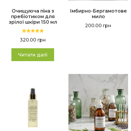
Очищуюча піна з
Імбирно-Бергамотове
пребіотиком для
мило
зрілої шкіри 150 мл
200.00
грн
Оцінено в
320.00
грн
5.00
з 5
Читати далі