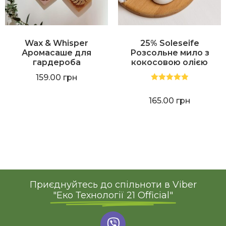
Wax & Whisper
25% Soleseife
Аромасаше для
Розсольне мило з
гардероба
кокосовою олією
159.00
грн
Оцінено в
5.00
з 5
165.00
грн
Приєднуйтесь до спільноти в Viber
"Еко Технології 21 Official"