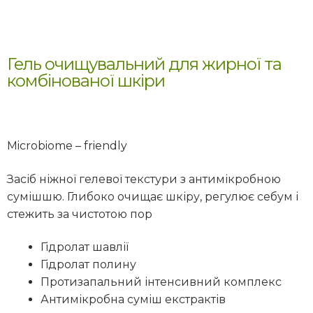
Гель очищувальний для жирної та
комбінованої шкіри
Microbiome – friendly
Засіб ніжної гелевої текстури
з
антимікробною
сумішшю. Глибоко очищає шкіру
, регулює себум і
стежить за чистотою пор
Гідролат шавлії
Гідролат полину
Протизапальний інтенсивний комплекс
Антимікробна суміш екстрактів