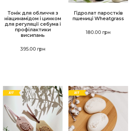
Тонік для обличчя з
Гідролат паростків
ніацинамідом і цинком
пшениці Wheatgrass
для регуляції себума і
профілактики
180.00
грн
висипань
395.00
грн