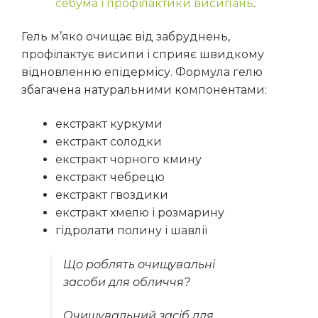
себума і профілактики висипань
.
Гель м’яко очищає від забруднень,
профілактує висипи і сприяє швидкому
відновленню епідермісу. Формула
гелю
збагачена
натуральними
компонентами:
екстракт куркуми
екстракт солодки
екстракт чорного кмину
екстракт чебрецю
екстракт гвоздики
екстракт хмелю і розмарину
гідролати полину і шавлії
Що роблять очищувальні
засоби для обличчя?
Очищувальний засіб для