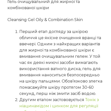
Гель очищувальний для жирної та
комбінованої шкіри
Cleansing Gel Oily & Combination Skin
Перший етап догляду за шкірою
обличчя це
якісне
очищення вранці та
ввечері
. Одним з найкращих варіантів
для жирної та комбінованої шкіри є
вмивання очищувальним гелем. У той
час як деякі миючі засоби вимагають
використання ватного диска, гель для
вмивання наноситься безпосередньо
на шкіру пальцями.
Обов’язково злегка
помасажуйте шкіру протягом 30-60
секунд, перш ніж змити засіб водою.
Другим етапом застововується
Тонік з
ніацинамідом і цинком для регуляції