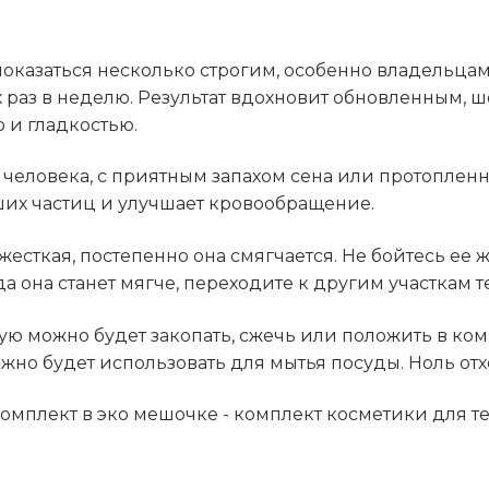
 показаться несколько строгим, особенно владельца
х раз в неделю. Результат вдохновит обновленным, 
 и гладкостью.
 человека, с приятным запахом сена или протопленн
вших частиц и улучшает кровообращение.
есткая, постепенно она смягчается. Не бойтесь ее 
а она станет мягче, переходите к другим участкам т
ую можно будет закопать, сжечь или положить в ком
ожно будет использовать для мытья посуды. Ноль отх
омплект в эко мешочке - комплект косметики для те