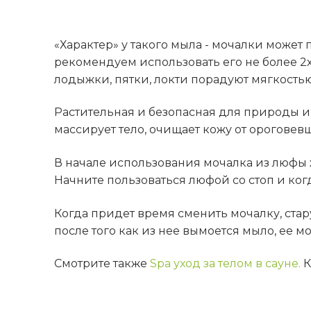
«Характер» у такого мыла - мочалки может
рекомендуем использовать его не более 2
лодыжки, пятки, локти порадуют мягкостью
Растительная и безопасная для природы и
массирует тело, очищает кожу от орогове
В начале использования мочалка из люфы ж
Начните пользоваться люфой со стоп и когд
Когда придет время сменить мочалку, стар
после того как из нее вымоется мыло, ее м
Смотрите также
Spa уход за телом в сауне.
К