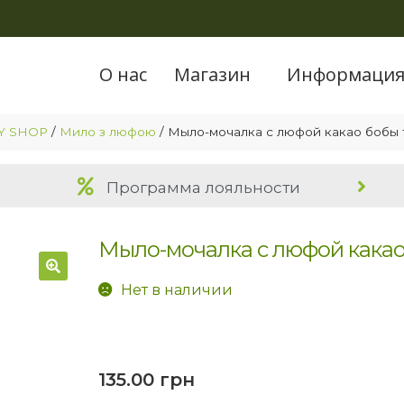
О нас
Магазин
Информаци
Y SHOP
/
Мило з люфою
/
Мыло-мочалка с люфой какао бобы 
Программа лояльности
Мыло-мочалка с люфой какао
Нет в наличии
🔍
135.00
грн