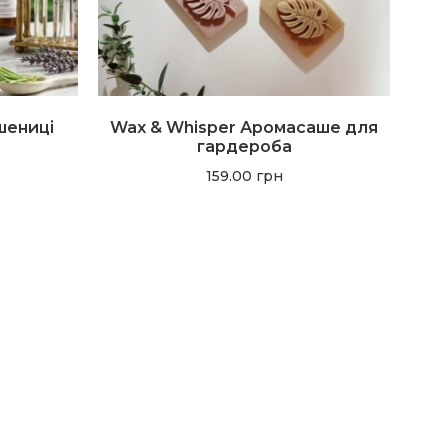
шениці
Wax & Whisper Аромасаше для
гардероба
159.00
грн