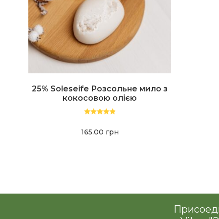
25% Soleseife Розсольне мило з
кокосовою олією
Оценка
5.00
из 5
165.00
грн
Присоеди