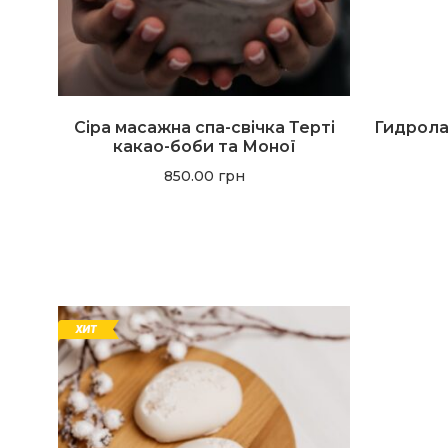
Сіра масажна спа-свічка Терті
Гидрола
какао-боби та Моної
850.00
грн