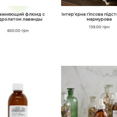
ажняющий флюид с
Інтер’єрна гіпсова підст
дролатом лаванды
мармурова
139.00
грн
650.00
грн