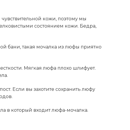
м чувствительной кожи, поэтому мы
шелковистыми состоянием кожи. Бедра,
ой бани, такая мочалка из люфы приятно
жесткости. Мягкая люфа плохо шлифует.
ела.
пост. Если вы захотите сохранить люфу
одов.
ла в который входит люфа-мочалка.