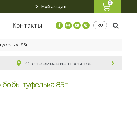
Мой аккаунт
я
Контакты
RU
туфелька 85г
Отслеживание посылок
 бобы туфелька 85г