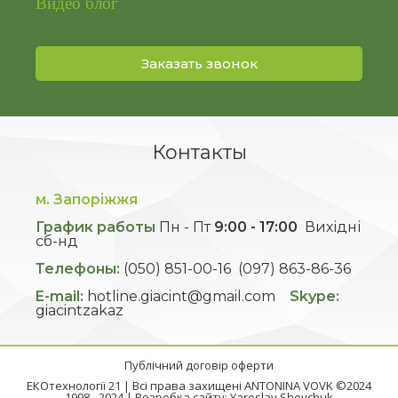
Видео блог
Заказать звонок
Контакты
м. Запоріжжя
График работы
Пн - Пт
9:00 - 17:00
Вихідні
сб-нд
Телефоны:
(050) 851-00-16
(097) 863-86-36
E-mail:
hotline.giacint@gmail.com
Skype:
giacintzakaz
Публічний договір оферти
ЕКОтехнології 21 | Всі права захищені ANTONINA VOVK ©2024
1998 - 2024 | Розробка сайту:
Yaroslav Shevchuk