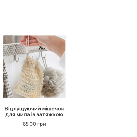
Відлущуючий мішечок
для мила із затяжкою
65.00
грн