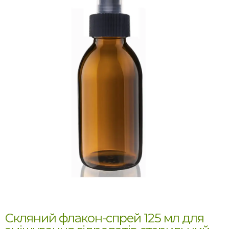
Скляний флакон-спрей 125 мл для