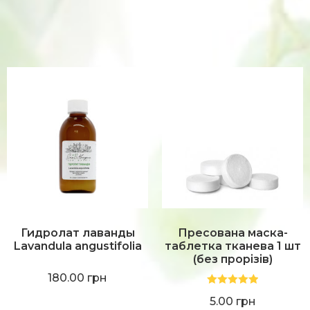
Гидролат лаванды
Пресована маска-
Lavandula angustifolia
таблетка тканева 1 шт
(без прорізів)
180.00
грн
Оценка
5.00
5.00
грн
из 5