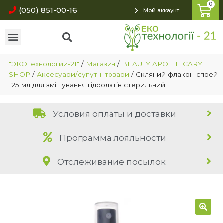
(050) 851-00-16
Мой аккаунт
"ЭКОтехнологии-21"
/
Магазин
/
BEAUTY APOTHECARY
SHOP
/
Аксесуари/супутні товари
/
Скляний флакон-спрей
125 мл для змішування гідролатів стерильний
Условия оплаты и доставки
Программа лояльности
Отслеживание посылок
🔍