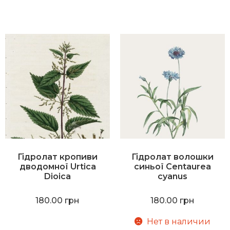
Гідролат кропиви
Гідролат волошки
дводомної Urtica
синьої Centaurea
Dioica
cyanus
180.00
грн
180.00
грн
Нет в наличии