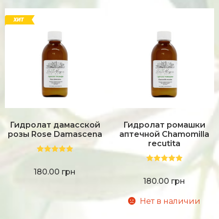
Гидролат дамасской
Гидролат ромашки
розы Rose Damascena
аптечной Chamomilla
recutita
Оценка
5.00
Оценка
5.00
из 5
180.00
грн
из 5
180.00
грн
Нет в наличии