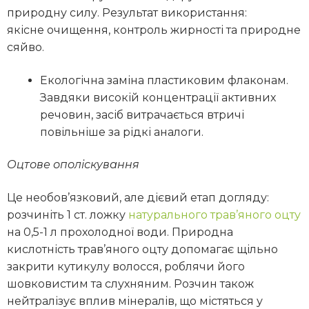
природну силу. Результат використання:
якісне очищення, контроль жирності та природне
сяйво.
Екологічна заміна пластиковим флаконам.
Завдяки високій концентрації активних
речовин, засіб витрачається втричі
повільніше за рідкі аналоги.
Оцтове ополіскування
Це необов’язковий, але дієвий етап догляду:
розчиніть 1 ст. ложку
натурального трав’яного оцту
на 0,5-1 л прохолодної води. Природна
кислотність трав’яного оцту допомагає щільно
закрити кутикулу волосся, роблячи його
шовковистим та слухняним. Розчин також
нейтралізує вплив мінералів, що містяться у