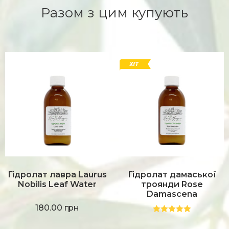
Разом з цим купують
Гідролат лавра Laurus
Гідролат дамаської
Nobilis Leaf Water
троянди Rose
Damascena
180.00
грн
Оцінено в