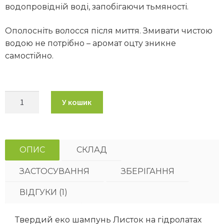
водопровідній воді, запобігаючи тьмяності.
Ополосніть волосся після миття. Змивати чистою
водою не потрібно – аромат оцту зникне
самостійно.
У кошик
ОПИС
СКЛАД
ЗАСТОСУВАННЯ
ЗБЕРІГАННЯ
ВІДГУКИ (1)
Твердий еко шампунь Листок на гідролатах