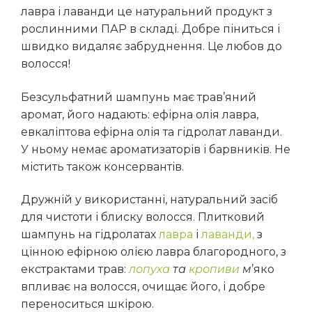
лавра і лаванди це натуральний продукт з
рослинними ПАР в складі. Добре піниться і
швидко видаляє забруднення. Це любов до
волосся!
Безсульфатний шампунь має трав’яний
аромат, його надають: ефірна олія лавра,
евкаліптова ефірна олія та гідролат лаванди.
У ньому немає ароматизаторів і барвників. Не
містить також консервантів.
Дружній у використанні, натуральний засіб
для чистоти і блиску волосся. Плитковий
шампунь на гідролатах
лавра
і
лаванди,
з
цінною ефірною олією лавра благородного, з
екстрактами трав:
лопуха
та
кропиви
м
’яко
впливає на волосся, очищає його, і добре
переноситься шкірою.