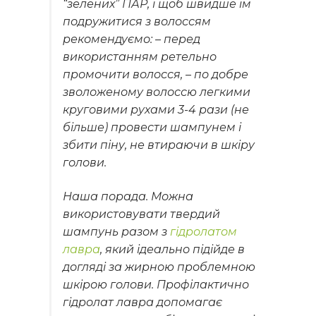
“зелених” ПАР, і щоб швидше їм
подружитися з волоссям
рекомендуємо: – перед
використанням ретельно
промочити волосся, – по добре
зволоженому волоссю легкими
круговими рухами 3-4 рази (не
більше) провести шампунем і
збити піну, не втираючи в шкіру
голови.
Наша порада. Можна
використовувати твердий
шампунь разом з
гідролатом
лавра
, який ідеально підійде в
догляді за жирною проблемною
шкірою голови. Профілактично
гідролат лавра допомагає