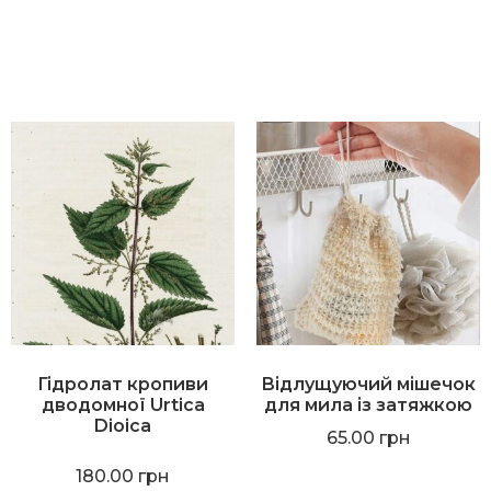
Гідролат кропиви
Відлущуючий мішечок
дводомної Urtica
для мила із затяжкою
Dioica
65.00
грн
180.00
грн