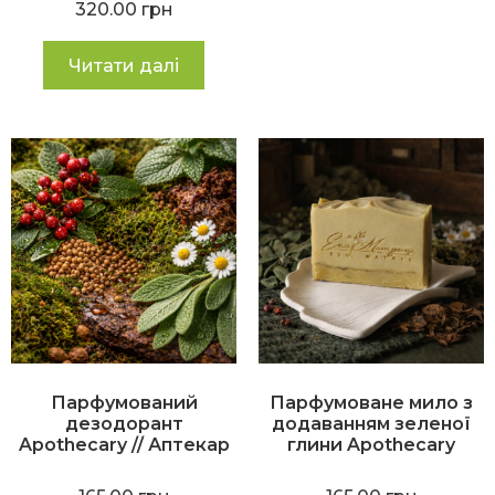
320.00
грн
5.00
з 5
Читати далі
Парфумований
Парфумоване мило з
дезодорант
додаванням зеленої
Apothecary // Аптекар
глини Apothecary