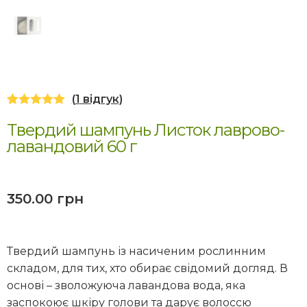
(
1
відгук)
Рейтинг
1
Твердий шампунь Листок лаврово-
5.00
з 5 на
лавандовий 60 г
основі
опитування
покупця
350.00
грн
Твердий
шампунь із насиченим рослинним
складом, для тих, хто обирає свідомий догляд. В
основі – зволожуюча лавандова вода, яка
заспокоює шкіру голови та дарує волоссю