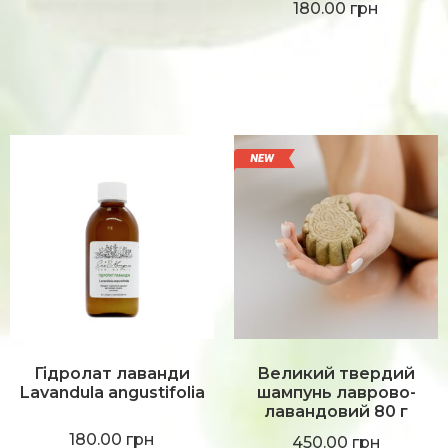
5.00
з 5
180.00
грн
Гідролат лаванди
Великий твердий
Lavandula angustifolia
шампунь лаврово-
лавандовий 80 г
180.00
грн
450.00
грн