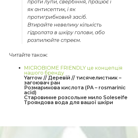
проти лупи, свербіння, працює і
як антисептик, і як
протигрибковий засіб.
Втирайте невелику кількість
гідролата в шкіру голови, або
розпилюйте спреєм.
Читайте також:
MICROBIOME FRIENDLY це концепція
нашого бренду
Yarrow // Деревій // тисячелистник –
загоювач ран
Розмаринова кислота (РА – rosmarinic
acid)
Старовинне розсольне мило Soleseife
Трояндова вода для вашої шкіри