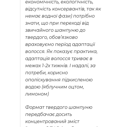
економічність, екологічність,
відсутність консервантів, так як
немає водної фази) потрібно
знати, що при переході від
звичайного шампуню до
твердого, обов’язково
враховуємо період адаптації
волосся. Як показує практика,
адаптація волосся триває в
межах 1-2х тижнів. І надалі, за
потреби, корисно
ополіскування підкисленою
водою (яблучним оцтом,
лимоном)
Формат твердого шампуню
передбачає досить
концентрований зміст